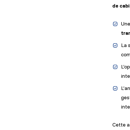
de cabi
Une
tra
La 
com
L’o
int
L’a
ges
int
Cette 