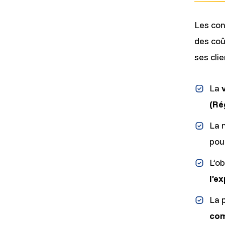
Les con
des coû
ses clie
La
(Ré
La 
pou
L’ob
l’e
La 
co