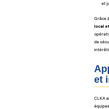
et 
Grâce à
local 
opérati
de sécu
intérêt
App
et 
CLKA al
équipes