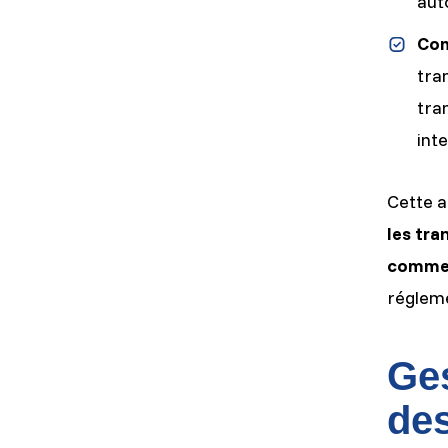
aut
Com
tra
tra
int
Cette 
les tra
commer
régleme
Ges
des