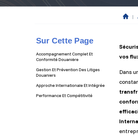
|
A
cc
ue
Sur Cette Page
il
Sécuris
Accompagnement Complet Et
vos fl
Conformité Douanière
Gestion Et Prévention Des Litiges
Dans u
Douaniers
constan
Approche Internationale Et Intégrée
transfr
Performance Et Compétitivité
conform
efficac
Intern
entrepr