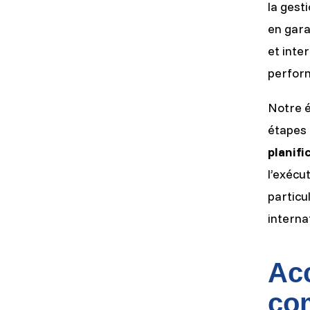
la gest
en gara
et inte
perfor
Notre é
étapes 
planifi
l’exécu
particu
interna
Ac
com