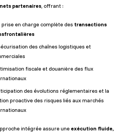
nets partenaires
, offrant :
 prise en charge complète des
transactions
nsfrontalières
sécurisation des chaînes logistiques et
merciales
ptimisation fiscale et douanière des flux
ernationaux
nticipation des évolutions réglementaires et la
tion proactive des risques liés aux marchés
ernationaux
approche intégrée assure une
exécution fluide,