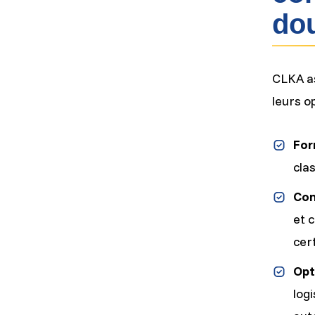
do
CLKA as
leurs o
For
clas
Con
et 
cert
Opt
logi