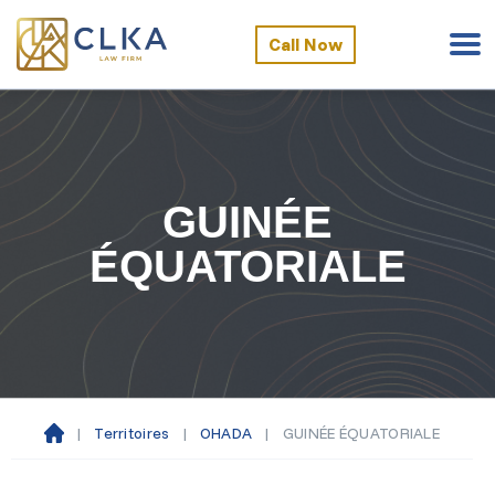
Call Now
GUINÉE
ÉQUATORIALE
|
Territoires
|
OHADA
|
GUINÉE ÉQUATORIALE
Ac
cu
eil