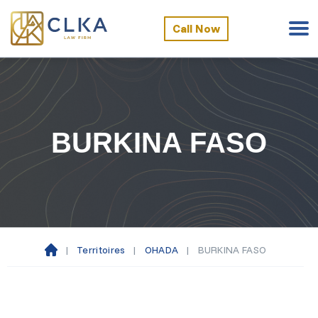
Call Now
BURKINA FASO
|
Territoires
|
OHADA
|
BURKINA FASO
Ac
cu
eil